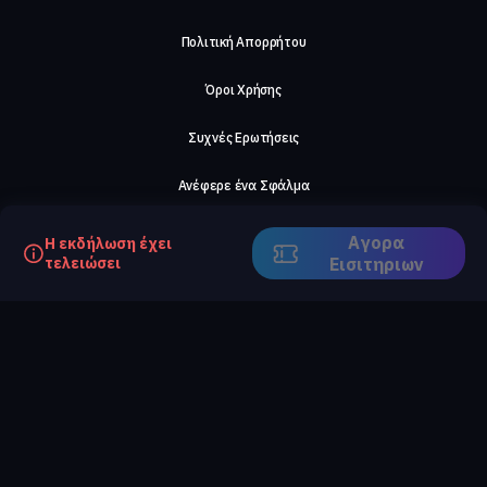
Πολιτική Απορρήτου
Όροι Χρήσης
Συχνές Ερωτήσεις
Ανέφερε ένα Σφάλμα
Σχετικά με μας
Αγορα
Η εκδήλωση έχει
τελειώσει
Eισιτηριων
Careers
Επικοινωνήστε μαζί μας
©2026, ComeTogether
·
(Αρ.Γ.Ε.ΜΗ) 148002306000
·
ΕΓΝΑΤΙΑ 154, ΘΕΣΣΑΛΟΝΙΚΗ, 54636