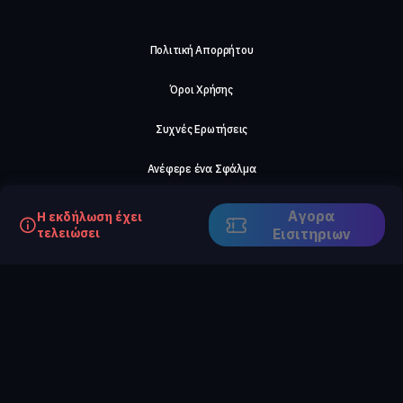
Πολιτική Απορρήτου
Όροι Χρήσης
Συχνές Ερωτήσεις
Ανέφερε ένα Σφάλμα
Σχετικά με μας
Αγορα
Η εκδήλωση έχει
τελειώσει
Eισιτηριων
Careers
Επικοινωνήστε μαζί μας
©2026, ComeTogether
·
(Αρ.Γ.Ε.ΜΗ) 148002306000
·
ΕΓΝΑΤΙΑ 154, ΘΕΣΣΑΛΟΝΙΚΗ, 54636