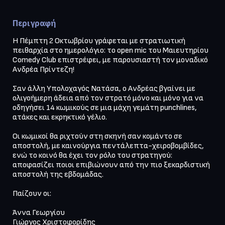
Περιγραφή
Η Πέμπτη 2 Οκτωβρίου γράφεται με στρατιωτική 
πειθαρχία στο ημερολόγιο: το open mic του Μαιευτηρίου 
Comedy Club επιστρέφει, με παρουσιαστή τον μοναδικό 
Ανδρέα Πρίντεζη!

Σαν άλλη Υπολοχαγός Νατάσα, ο Ανδρέας βγαίνει με 
ολιγοήμερη άδεια από τον στρατό μόνο και μόνο για να 
οδηγήσει 14 κωμικούς σε μια μάχη γεμάτη punchlines, 
ατάκες και εκρηκτικό γέλιο.

Οι κωμικοί θα ριχτούν στη σκηνή σαν κομάντο σε 
αποστολή, με καινούργια πεντάλεπτα-χειροβομβίδες, 
ενώ το κοινό θα έχει τον ρόλο του στρατηγού: 
αποφασίζει ποιοι επιβιώνουν από την πιο ξεκαρδιστική 
αποστολή της εβδομάδας.

Παίζουν οι:

Άννα Γεωργίου

Γιώργος Χριστοφορίδης
