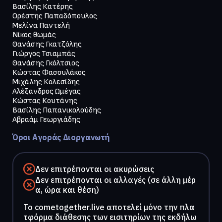
Βασίλης Κατέρης

Ορέστης Παπαδόπουλος

Μελίνα Παντελή

Νίκος θωμάς

Θανάσης Γκατζόλης

Γιώργος Τσιαμπάς

Θανάσης Γκόλτσιος

Κώστας Φασουλάκος

Μιχάλης Κολεσίδης

Αλέξανδρος Ωμέγας

Κώστας Κουτάνης

Βασίλης Παπανικολούδης

Όροι Αγοράς Διοργανωτή
Δεν επιτρέπονται οι ακυρώσεις
Δεν επιτρέπονται οι αλλαγές (σε άλλη μέρ
α, ώρα και θέση)
To cometogether.live αποτελεί μόνο την πλα
τφόρμα διάθεσης των εισιτηρίων της εκδήλω