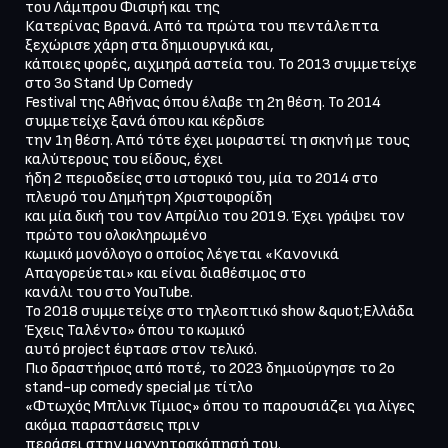
του Λάμπρου Φισφή και της

Κατερίνας Βρανά. Από τα πρώτα του πεντάλεπτα 
ξεχώρισε χάρη στα δημιουργικά και,

κάποιες φορές, αιχμηρά αστεία του. Το 2013 συμμετείχε 
στο 3ο Stand Up Comedy

Festival της Αθήνας όπου έλαβε τη 2η θέση. Το 2014 
συμμετείχε ξανά όπου και κέρδισε

την 1η θέση. Από τότε έχει μοιραστεί τη σκηνή με τους 
καλύτερους του είδους, έχει

ήδη 2 περιοδείες στο ιστορικό του, μία το 2014 στο 
πλευρό του Δημήτρη Χριστοφορίδη

και μία δική του τον Απρίλιο του 2019. Έχει γράψει τον 
πρώτο του ολοκληρωμένο

κωμικό μονόλογο ο οποίος λέγεται «Κανονικά 
Απαγορεύεται» και είναι διαθέσιμος στο

κανάλι του στο YouTube.

Το 2018 συμμετείχε στο τηλεοπτικό show &quot;Ελλάδα 
Έχεις Ταλέντο» όπου το κωμικό

αυτό project έφτασε στον τελικό.

Πιο δραστήριος από ποτέ, το 2023 δημιούργησε το 2ο 
stand-up comedy special με τίτλο

«Φτωχός Μπλινκ Τίμιος» όπου το παρουσιάζει για λίγες 
ακόμα παραστάσεις πριν

περάσει στην μαγνητοσκόπησή του.
