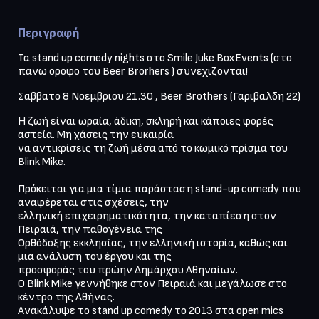
Περιγραφή
Τα stand up comedy nights στο Smile Juke BoxEvents (στο 
πανω οροφο του Beer Brorhers ) συνεχιζονται!
Σαββατο 8 Νοεμβριου 21.30 , Beer Brothers (Γαριβαλδη 22)
Η ζωή είναι ωραία, άδικη, σκληρή και κάποιες φορές 
αστεία. Μη χάσεις την ευκαιρία

να αντικρίσεις τη ζωή μέσα από το κωμικό πρίσμα του 
Blink Mike.

Πρόκειται για μια τίμια παράσταση stand-up comedy που 
αναφέρεται στις σχέσεις, την

ελληνική επιχειρηματικότητα, την καταπίεση στον 
Πειραιά, την παθογένεια της

Ορθόδοξης εκκλησίας, την ελληνική ιστορία, καθώς και 
μια ανάλυση του έργου και της

προσφοράς του πρώην Δημάρχου Αθηναίων.

O Blink Mike γεννήθηκε στον Πειραιά και μεγάλωσε στο 
κέντρο της Αθήνας.

Ανακάλυψε το stand up comedy το 2013 στα open mics 