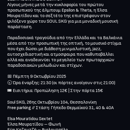
Λίγους μήνες μετά την κυκλοφορία του πρώτου 
προσωπικού της άλμπουμ Epsilon & Theta, η Έλσα 
Μουρατίδου και το σεξτέτο της επιστρέφουν στον 
φιλόξενο χώρο του SOUL SKG για μια μοναδική μουσική 
παράσταση.

Παραδοσιακά τραγούδια από την Ελλάδα και τα Βαλκάνια 
μέσα από την προσωπική της οπτική, το μουσικό στίγμα 
που έχει δώσει με διάθεση μινιμαλιστική, jazz, 
αυτοσχεδιαστική και ατμοσφαιρα που καθυποβάλλει 
αλλά και αναδεικνύει το μεγαλείο των πρωταρχικών 
παραδοσιακών μελωδιών και στίχων.

📅 Πέμπτη 9 Οκτωβρίου 2025

🕤 Ώρα έναρξης: 21:30 (οι πόρτες ανοίγουν στις 21:00)

🎟️ Εισιτήρια: Προπώληση 12€ | Στην πόρτα 15€
Soul SKG, 26ης Οκτωβρίου 104, Θεσσαλονίκη

Free parking // Στάση: Γήπεδο Θερμαϊκού 31, 40 & 40Α

Elsa Mouratidou Sextet

Έλσα Μουρατίδου – Φωνή

Εύη Καζαντζή – Βιολοντσέλο
