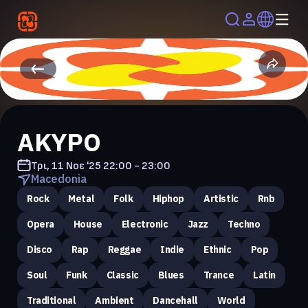
ΑΚΥΡΟ
Τρι, 11 Νοε '25
22:00 - 23:00
Macedonia
Rock
Metal
Folk
Hiphop
Artistic
Rnb
Opera
House
Electronic
Jazz
Techno
Disco
Rap
Reggae
Indie
Ethnic
Pop
Soul
Funk
Classic
Blues
Trance
Latin
Traditional
Ambient
Dancehall
World