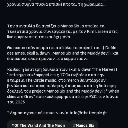
χρόνια συχνά πυκνά επισκέπτοται τη χώρα μας....

Την συναυλία θα ανοίξει ο Manos Six, ο οποίος τα 
τελευταία χρόνια συνεργάζεται με τον Kim Larsen στις 
live εμφανίσεις του και όχι μόνο....

Θα ακουστούν κομμάτια από όλα τα project του...( Defile 
des ames, skull & dawn , Manos Six and the Muddy devil), και 
διασκευές αγαπημένων του κομματιών...

Καθώς η δεύτερη δουλειά των skull & dawn "The Harvest 
"επίσημα κυκλοφορεί στις 17 Οκτωβρίου από την 
εταιρεία The Circle music, στο merch θα υπάρχουν 
βινύλια και cd προς πώληση, όπως και από τη δεύτερη 
δουλειά του project Manos Six and the Muddy devil : " When 
skies are Grey" που κυκλοφόρησε από την F.Y.C τον Ιούνιο 
του 2025

* Δημοσιογραφική επικοινωνία: 
info@thetemple.gr
#of The Wand And The Moon
#Manos Six