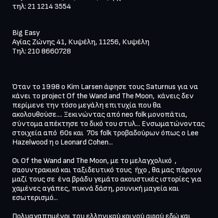
τηλ: 21 1214 3554
Big Easy

Αγίας Ζώνης 41, Κυψέλη, 11256, Κυψέλη 

Όταν το 1998 ο Kim Larsen άφησε τους Saturnus για να 
κάνει το project Of the Wand and The Moon,  κάνεις δεν 
περίμενε την τόσο μεγάλη επιτυχία που θα 
ακολουθούσε.... Ξεκινώντας από neo folk μονοπάτια, 
σύντομα απέκτησε το δικό του στυλ... Ενσωματώνοντας 
στοιχεία από  60s και  70s folk τροβαδούρων όπως ο Lee 
Hazelwood η o Leonard Cohen...

Οι Of the Wand and The Moon, με το μελαγχολικό  , 
σαουντρακικό και ταξιδευτικό τους  ήχο , θα μας πάρουν 
μαζί τους σε  ένα βράδυ γεμάτο ακουστικές ιστορίες για 
χαμένες αγάπες, πυκνά δάση, ρουνική μαγεία και 
εσωτερισμό...

Πολυαγαπημένοι του ελληνικού κοινού αφού εδώ και 