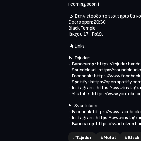
( coming soon ) 

 🤘Στην είσοδο το εισιτήριο θα κοστίζει 30€

Doors open: 20:30

Black Temple 

Ιάκχου 17 , Γκάζι

 🔥Links:

🤘 Tsjuder:

- Bandcamp : https://tsjuder.band
- Soundcloud : https://soundcloud.
- Facebook : https://www.facebook
- Spotify : https://open.spotify
- Instagram : https://www.instagra
- Youtube : https://www.youtube.c
🤘 Svartulven:

- Facebook: https://www.facebook
- Instagram: https://www.instagra
- Bandcamp: https://svartulven.
#Tsjuder
#metal
#black