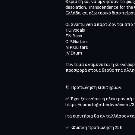
Θεριστή και να υμνήσουν το φως
desolation, Transcendence for th
Ελλάδα και εξωτερικό διασπείροντ
Οι Svartulven απαρτίζονται απο τ
T.G:Vocals 

F.N:Bass 

C.P:Guitars 

Ν.P:Guitars 

J.V:Drum 

Σύντομα αναμένεται η κυκλοφορία
προσφορά στους θεούς της άλλης 
🤘 Προπώληση εισιτηρίων:

✅ Έχει ξεκινήσει η ηλεκτρονική π
https://cometogether.live/event/
(τα εισιτήρια θα ανταλλάσσονται 
 ✅ Φυσική προπώληση 25€ :
