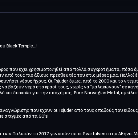
 Black Temple...!

ας όρος που έχει χρησιμοποιηθεί από πολλά συγκροτήματα, πόσα όμ
αν από τους πιο άξιους πρεσβευτές του στις μέρες μας. Πολλοί έ
ευνήσει νέους ήχους. Οι Tsjuder όμως, από το 2000 και το ντεμπ
 να βάζουν νερό στο κρασί τους, χωρίς να "μαλακώνουν" σε κανέ
ά και δύσκολα για την εποχή μας, Pure Norwegian Metal, αμείλικ
ναγνώρισης που έχουν οι Tsjuder από τους οπαδούς του είδους 
 στιγμές από τα 90's!

των Παλαιών το 2017 γεννιούνται οι Svartulven στην Αθήνα. Με