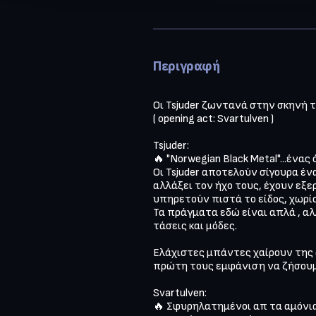
Περιγραφή
Οι Tsjuder ζωντανά στην σκηνή του
( opening act: Svartulven )

Tsjuder: 

🔥 "Norwegian Black Metal"...έν
Οι Tsjuder αποτελούν σίγουρα έν
αλλάξει τον ήχο τους, έχουν εξερ
υπηρετούν πιστά το είδος, χωρίς
Τα πράγματα εδώ είναι απλά , αλλ
τάσεις και μόδες.

Ελάχιστες μπάντες χαίρουν της α
πρώτη τους εμφάνιση να ζήσουμε
Svartulven:

🔥 Σφυρηλατημένοι απ τα αμόνια 