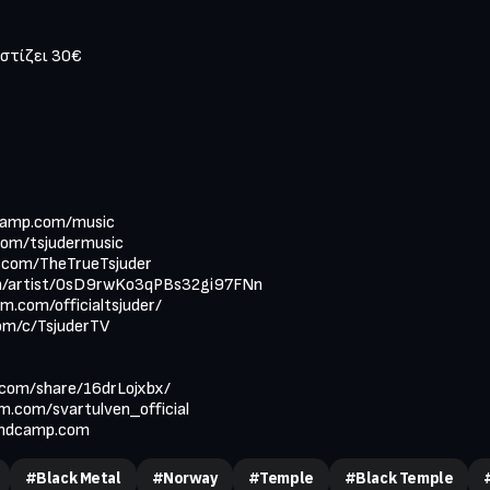
camp.com/music

com/tsjudermusic

.com/TheTrueTsjuder

.com/artist/0sD9rwKo3qPBs32gi97FNn

m.com/officialtsjuder/

om/c/TsjuderTV

.com/share/16drLojxbx/

m.com/svartulven_official

bandcamp.com
#black Metal
#norway
#temple
#black Temple