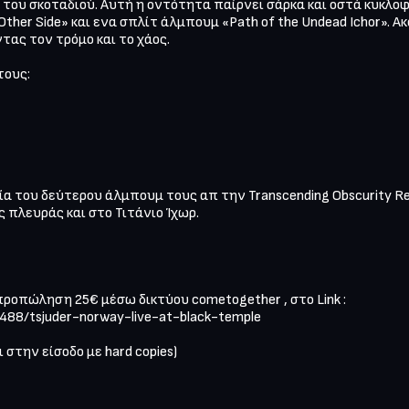
 του σκοταδιού. Αυτή η οντότητα παίρνει σάρκα και οστά κυκλοφ
e Other Side» και ενα σπλίτ άλμπουμ «Path of the Undead Ichor». 
ας τον τρόμο και το χάος. 

ους: 

 του δεύτερου άλμπουμ τους απ την Transcending Obscurity Reco
πλευράς και στο Τιτάνιο Ίχωρ.

ροπώληση 25€ μέσω δικτύου cometogether , στο Link : 

3488/tsjuder-norway-live-at-black-temple

στην είσοδο με hard copies)
