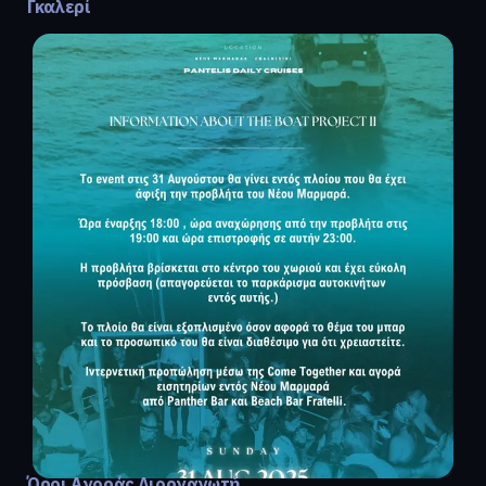
Γκαλερί
Όροι Αγοράς Διοργανωτή