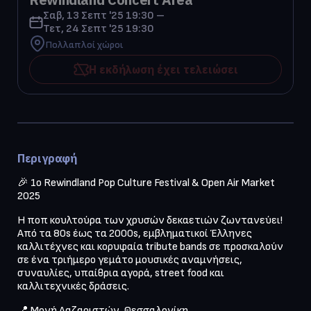
Σαβ, 13 Σεπτ '25 19:30 –
Τετ, 24 Σεπτ '25 19:30
Πολλαπλοί χώροι
Η εκδήλωση έχει τελειώσει
Περιγραφή
🎉 1ο Rewindland Pop Culture Festival & Open Air Market 
Η ποπ κουλτούρα των χρυσών δεκαετιών ζωντανεύει!

Από τα 80s έως τα 2000s, εμβληματικοί Έλληνες 
καλλιτέχνες και κορυφαία tribute bands σε προσκαλούν 
σε ένα τριήμερο γεμάτο μουσικές αναμνήσεις, 
συναυλίες, υπαίθρια αγορά, street food και 
📍 Μονή Λαζαριστών, Θεσσαλονίκη
