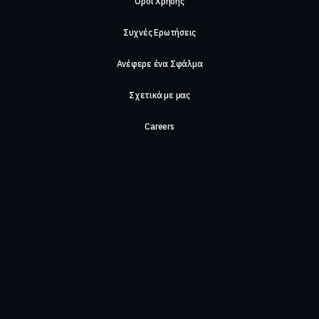
Όροι Χρήσης
Συχνές Ερωτήσεις
Ανέφερε ένα Σφάλμα
Σχετικά με μας
Careers
Επικοινωνήστε μαζί μας
©2026, ComeTogether
·
(Αρ.Γ.Ε.ΜΗ) 148002306000
·
ΕΓΝΑΤΙΑ 154, ΘΕΣΣΑΛΟΝΙΚΗ, 54636