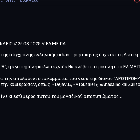
ΕΙΟ // 25.08.2025 // ΕΛ.ΜΕ.ΠΑ.
α της σύγχρονης ελληνικής urban - pop σκηνής έρχεται τη Δευτέρ
", η αγαπημένη καλλιτέχνιδα θα ανέβει στη σκηνή στο ΕΛ.ΜΕ.ΠΑ.
να την απολαύσει στα κομμάτια του νέου της δίσκου "APOTIPOMA" 
 καθιέρωσαν, όπως  «Dejavu», «Atoutaler», «Anasaino kai Zalizoma
 Γίνε κι εσύ μέρος αυτού του μοναδικού αποτυπώματος…
