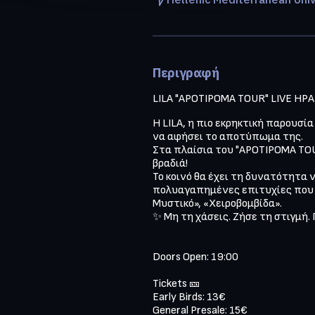
Περιγραφή
LILA "APOTIPOMA TOUR" LIVE ΗΡΑΚΛ
Η LILA, η πιο εκρηκτική παρουσί
να αφήσει το αποτύπωμα της.  

Στα πλαίσια του "APOTIPOMA TOUR
βραδιά!

Το κοινό θα έχει τη δυνατότητα 
πολυαγαπημένες επιτυχίες που την
Μυστικό», «Χειροβομβίδα».

✨ Μη τη χάσεις. Ζήσε τη στιγμή.
Doors Open: 19:00

Tickets 🎫 

Early Birds: 13€

General Presale: 15€
