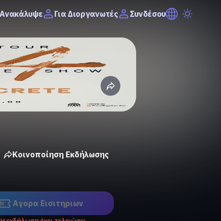
Ανακάλυψε
Συνδέσου
Για Διοργανωτές
Κοινοποίηση Εκδήλωσης
Αγορα Eισιτηριων
Η εκδήλωση έχει τελειώσει