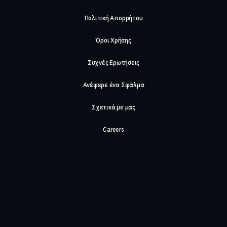
Πολιτική Απορρήτου
Όροι Χρήσης
Συχνές Ερωτήσεις
Ανέφερε ένα Σφάλμα
Σχετικά με μας
Careers
Επικοινωνήστε μαζί μας
©2026, ComeTogether
·
(Αρ.Γ.Ε.ΜΗ) 148002306000
·
ΕΓΝΑΤΙΑ 154, ΘΕΣΣΑΛΟΝΙΚΗ, 54636