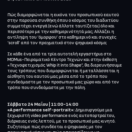
Πώς διαμορφώνεται η εικόνα του προσωπικού εαυτού 
στην παρούσα συνθήκη όπου ο κόσμος του διαδικτύου 
συμμετέχει ενεργά (ενώ άλλοτε ταυτίζεται) όλο και 
περισσότερο με την καθημερινότητά μας; Αλλάζει η 
αντίληψη του ‘όμορφου’ στο καθημερινό και συνεχές 
‘scroll’ από τον πραγματικό στον ψηφιακό κόσμο;

Σε κάθε ένα από τα τρία αυτοτελή εργαστήρια στο 
MOMus-Πειραματικό Κέντρο Τεχνών και στην έκθεση 
«Τεχνοφετιχισμός Whip it into Shape”, θα διερευνήσουμε 
τους τρόπους που διαμορφώνεται ή μεταλλάσσεται η 
αίσθηση του εαυτού μας μέσα από το τρόπο που 
συνδεόμαστε με τον προσωπικό μας χώρο και από τον 
τρόπο που συνδεόμαστε με την πόλη. 

Σάββατο 24 Μαΐου | 11:00-14:00

«A performance self-portrait»:
 Δημιουργούμε μια 
ξεχωριστή video performance ενός αυτοπορτραίτου, 
διάρκειας ενός λεπτού, με το προσωπικό μας κινητό. 
Συζητούμε πώς συνδέεται ο ψηφιακός με τον 