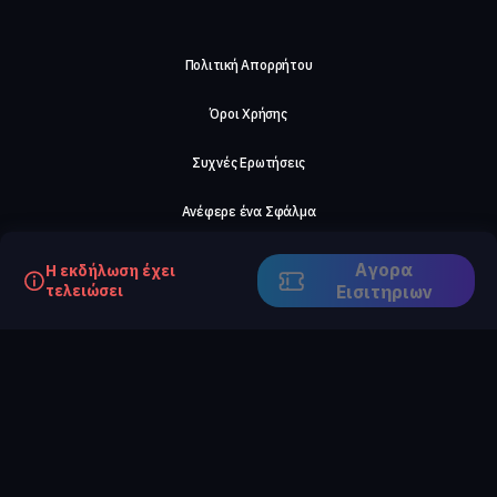
Πολιτική Απορρήτου
Όροι Χρήσης
Συχνές Ερωτήσεις
Ανέφερε ένα Σφάλμα
Σχετικά με μας
Αγορα
Η εκδήλωση έχει
τελειώσει
Eισιτηριων
Careers
Επικοινωνήστε μαζί μας
©2026, ComeTogether
·
(Αρ.Γ.Ε.ΜΗ) 148002306000
·
ΕΓΝΑΤΙΑ 154, ΘΕΣΣΑΛΟΝΙΚΗ, 54636