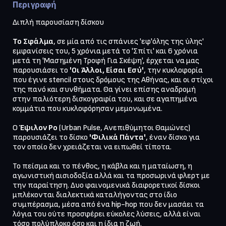
Περιγραφή
Διπλή παρουσίαση δίσκου
Το Σφάλμα
, σε μία από τις σπάνιες 'εφ'όλης της ύλης'
εμφανίσεις του, 5 χρόνια μετά το 'Σπίτι' και 6 χρόνια
μετά τη 'Μασημένη Τροφή Για Σκέψη', έρχεται να μας
παρουσιάσει το
'Οι Άλλοι, Είσαι Εσύ'
, την κυκλοφορία
που έγινε stencil στους δρόμους της Αθήνας, και οι στίχοι
της πανό και συνθήματα. Θα γίνει επίσης αναδρομή
στην παλιότερη δισκογραφία του, και σε αγαπημένα
κομμάτια που κυκλοφόρησαν μεμονωμένα.
Ο
Έψιλον Ρο
(Urban Pulse, Ανεπιθύμητοι Θαμώνες)
παρουσιάζει το δίσκο
'Φιλικά Πάντα'
, έναν δίσκο για
τον οποίο δεν χρειάζεται να ειπωθεί τίποτα.
Το πείσμα και το πένθος, η κάβλα και η ματαίωση, η
αγωνιστική αισιοδοξία αλλά και τα προσωρινά φλερτ με
την παραίτηση. Δυο φαινομενικά διαφορετικοί δίσκοι
μπλέκονται διαλεκτικά καταλήγοντας στο ίδιο
συμπέρασμα, μέσα από ένα hip-hop που δεν μασάει τα
λόγια του ούτε προσφέρει εύκολες λύσεις, αλλά είναι
τόσο πολύπλοκο όσο και η ίδια η ζωή.