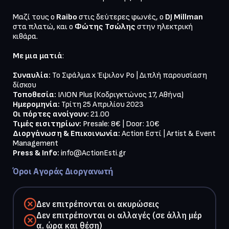
Μαζί τους ο
Raibo
στις δεύτερες φωνές, ο
DJ Millman
στα πλατώ, και ο
Φώτης Τσώλης
στην ηλεκτρική
κιθάρα.
Με μια ματιά
:
Συναυλία:
Το Σφάλμα x Έψιλον Ρο | Διπλή παρουσίαση
δίσκου
Τοποθεσία:
ΙΛΙΟΝ Plus (Κοδριγκτώνος 17, Αθήνα)
Ημερομηνία:
Τρίτη 25 Απριλίου 2023
Οι πόρτες ανοίγουν:
21.00
Τιμές εισιτηρίων:
Presale: 8€ | Door: 10€
Διοργάνωση & Επικοινωνία:
Action Εστί | Artist & Event
Management
Press & Info:
info@ActionEsti.gr
Όροι Αγοράς Διοργανωτή
Δεν επιτρέπονται οι ακυρώσεις
Δεν επιτρέπονται οι αλλαγές (σε άλλη μέρ
α, ώρα και θέση)