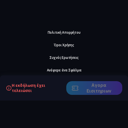
Πολιτική Απορρήτου
Όροι Χρήσης
Συχνές Ερωτήσεις
Ανέφερε ένα Σφάλμα
Σχετικά με μας
Αγορα
Η εκδήλωση έχει
τελειώσει
Eισιτηριων
Careers
Επικοινωνήστε μαζί μας
©2026, ComeTogether