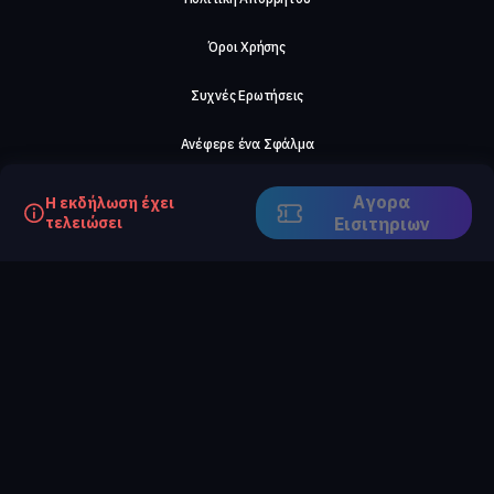
Όροι Χρήσης
Συχνές Ερωτήσεις
Ανέφερε ένα Σφάλμα
Σχετικά με μας
Αγορα
Η εκδήλωση έχει
τελειώσει
Eισιτηριων
Careers
Επικοινωνήστε μαζί μας
©2026, ComeTogether
·
(Αρ.Γ.Ε.ΜΗ) 148002306000
·
ΕΓΝΑΤΙΑ 154, ΘΕΣΣΑΛΟΝΙΚΗ, 54636