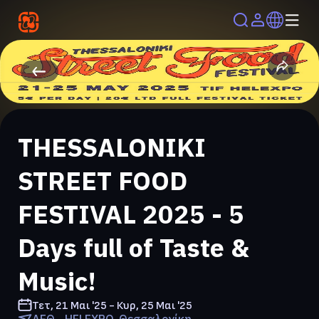
THESSALONIKI
STREET FOOD
FESTIVAL 2025 - 5
Days full of Taste &
Music!
Τετ, 21 Μαι '25 - Κυρ, 25 Μαι '25
ΔΕΘ - HELEXPO, Θεσσαλονίκη