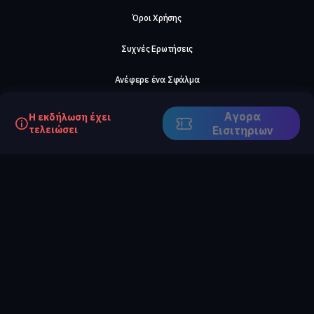
Όροι Χρήσης
Συχνές Ερωτήσεις
Ανέφερε ένα Σφάλμα
Σχετικά με μας
Αγορα
Η εκδήλωση έχει
τελειώσει
Eισιτηριων
Careers
Επικοινωνήστε μαζί μας
©2026, ComeTogether
·
(Αρ.Γ.Ε.ΜΗ) 148002306000
·
ΕΓΝΑΤΙΑ 154, ΘΕΣΣΑΛΟΝΙΚΗ, 54636