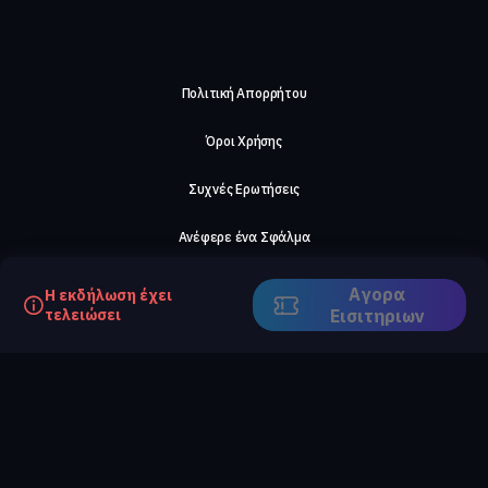
Πολιτική Απορρήτου
Όροι Χρήσης
Συχνές Ερωτήσεις
Ανέφερε ένα Σφάλμα
Σχετικά με μας
Αγορα
Η εκδήλωση έχει
τελειώσει
Eισιτηριων
Careers
Επικοινωνήστε μαζί μας
©2026, ComeTogether
·
(Αρ.Γ.Ε.ΜΗ) 148002306000