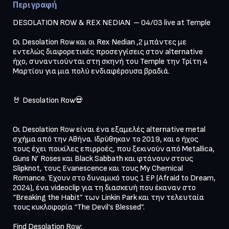
Περιγραφή
DESOLATION ROW & REX NEDIAN  – 04/03 live at Temple 

Οι Desolation Row και οι Rex Nedian ,2 μπάντες με 
εντελώς διαφορετικές προσεγγίσεις στον alternative 
ήχο, συναντιούνται στη σκηνή του Temple την Τρίτη 4 
Μαρτίου για μια πολύ ενδιαφέρουσα βραδιά.

🤘 Desolation Row💀 

Οι Desolation Row είναι ένα εξαμελές alternative metal 
σχήμα από την Αθήνα. Ιδρύθηκαν το 2019, και ο ήχος 
τους έχει ποικίλες επιρροές, που ξεκινούν από Metallica, 
Guns N’ Roses και Black Sabbath και φτάνουν στους 
Slipknot, τους Evanescence και τους My Chemical 
Romance. Έχουν στο δυναμικό τους 1 EP (Afraid to Dream, 
2024), ένα videoclip για τη διασκευή που έκαναν στο 
“Breaking the Habit” των Linkin Park και την τελευταία 
τους κυκλοφορία “The Devil’s Blessed”. 

Find Desolation Row:
