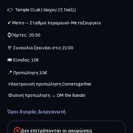
👉  Temple CLub ( Ιάκχου 17, Γκάζι)

✔ Metro – Σταθμοί Κεραμεικό-Μεταξουργείο

⌚Πόρτες : 20:30

🤘 Συναυλία ξεκινάει στις 21:00

🎟️ Είσοδος: 12€

📍️ Προπώληση 10€

 Ηλεκτρονική προπώληση Cometogether

 Φυσική προπώληση → DM the Bands!

Όροι Αγοράς Διοργανωτή
Δεν επιτρέπονται οι ακυρώσεις