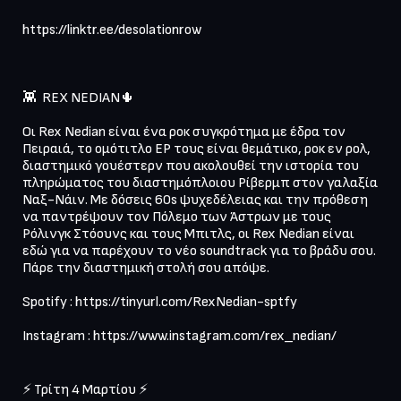
https://linktr.ee/desolationrow 

👾  REX NEDIAN🌵 

Οι Rex Nedian είναι ένα ροκ συγκρότημα με έδρα τον 
Πειραιά, το ομότιτλο EP τους είναι θεμάτικο, ροκ εν ρολ, 
διαστημικό γουέστερν που ακολουθεί την ιστορία του 
πληρώματος του διαστημόπλοιου Ρίβερμπ στον γαλαξία 
Ναξ-Νάιν. Με δόσεις 60s ψυχεδέλειας και την πρόθεση 
να παντρέψουν τον Πόλεμο των Άστρων με τους 
Ρόλινγκ Στόουνς και τους Μπιτλς, οι Rex Nedian είναι 
εδώ για να παρέχουν το νέο soundtrack για το βράδυ σου. 
Πάρε την διαστημική στολή σου απόψε.

Spotify : https://tinyurl.com/RexNedian-sptfy

Instagram : https://www.instagram.com/rex_nedian/

⚡ Τρίτη 4 Μαρτίου ⚡
