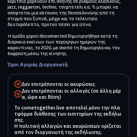
κορίτσια χορεύουν επί σκηνής σε ρυθμούς κλασικούς, 
jazz, reggaeton, techno, τσιφτετέλι κ.α. Τι μπορεί να 
σκέφτεται μια κάτοικος της Θεσσαλονίκης από τη 
στιγμή που ξυπνά, μέχρι και το τελευταίο 
δευτερόλεπτο, προτού πέσει για ύπνο;

Η ομάδα χορού disconnected δημιουργήθηκε κατά τη 
διάρκεια εκείνων των περίεργων ημερών της 
καραντίνας, το 2020, με σκοπό τη δημιουργία και την 
έκφραση μέσω της κίνησης.
Όροι Αγοράς Διοργανωτή
Δεν επιτρέπονται οι ακυρώσεις
Δεν επιτρέπονται οι αλλαγές (σε άλλη μέρ
α, ώρα και θέση)
To cometogether.live αποτελεί μόνο την πλα
τφόρμα διάθεσης των εισιτηρίων της εκδήλω
σης.
Η πολιτική αλλαγών και ακυρώσεων ορίζεται
από τον διοργανωτή της εκδήλωσης.