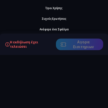
Όροι Χρήσης
Συχνές Ερωτήσεις
Ανέφερε ένα Σφάλμα
Σχετικά με μας
Αγορα
Η εκδήλωση έχει
τελειώσει
Eισιτηριων
Careers
Επικοινωνήστε μαζί μας
©2026, ComeTogether
·
(Αρ.Γ.Ε.ΜΗ) 148002306000
·
ΕΓΝΑΤΙΑ 154, ΘΕΣΣΑΛΟΝΙΚΗ, 54636