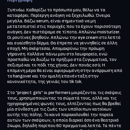
Ξυπνάω. Καθαρίζω το πρόσωπο μου, θέλω να τα 
καταφέρει. Περίεργη ανάγκη να ξεχειλωθώ. Όνειρα 
μεγάλα. Βάζω serum, είναι σημαντικό να μη 
μετατοπιστεί στις περιοχές που το έχουν περισσότερη 
ανάγκη. Δεν πιστέψαμε σε τίποτα. Απλώνω moisturizer. 
Οι ρουτίνες βοηθούν. Απλώνω την eye cream στο λεπτό 
και ευαίσθητο δέρμα. Θα έπρεπε να γεννηθείς σε άλλη 
εποχή. Μη σκέφτεσαι. Απομακρύνω την πρόωρη 
γήρανση. Κολλάνε πάνω μου στο λεωφορείο, ενώ 
προσπαθώ να διώξω το πρήξιμο στα ζυγωματικά, τον 
σεξισμό και το πόδι της χήνας. Δεν πονάς εσύ; Η 
επόμενη μέρα θα είναι αφιερωμένη στην ανάρρωση από 
το hangover και την ομαλή επανένταξη στην 
κανονικότητα, της γενιάς του tik tok.

Στο “project: girls” οι performers μοιράζονται τις σκέψεις 
τους, χρησιμοποιώντας τα σώματά τους, αλλά και τις 
ηχογραφημένες φωνές τους, ελπίζοντας πως θα βρεθεί 
μία σύνδεση με τις ζωές των υπόλοιπων κατοίκων 
αυτής της πόλης. Το κοινό παρακολουθεί την πορεία 
αυτών των σκέψεων, η οποία διαρκεί όσο ένα θεατρικό 
24ωρο, δηλαδή περίπου 60 πραγματικά λεπτά. Τα πέντε 