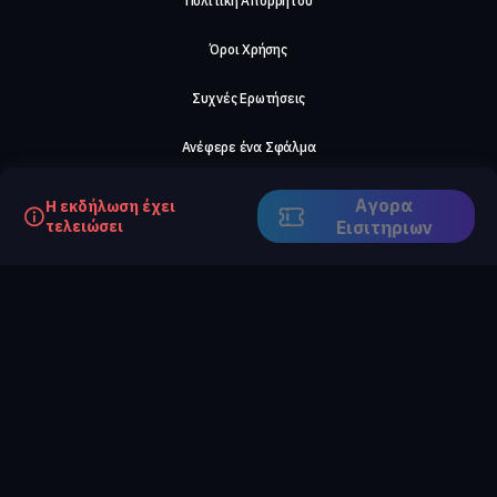
Πολιτική Απορρήτου
Όροι Χρήσης
Συχνές Ερωτήσεις
Ανέφερε ένα Σφάλμα
Σχετικά με μας
Αγορα
Η εκδήλωση έχει
τελειώσει
Eισιτηριων
Careers
Επικοινωνήστε μαζί μας
©2026, ComeTogether
·
(Αρ.Γ.Ε.ΜΗ) 148002306000
·
ΕΓΝΑΤΙΑ 154, ΘΕΣΣΑΛΟΝΙΚΗ, 54636