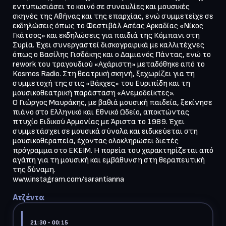
εντυπωσιάσει το κοινό σε συναυλίες και μουσικές 
σκηνές της Αθήνας και της επαρχίας, ενώ συμμετείχε σε 
εκδηλώσεις όπως το Φεστιβάλ Ασέας Αρκαδίας «Νίκος 
Γκάτσος» και εκδηλώσεις για παιδιά της Κόμπανι στη 
Συρία. Έχει συνεργαστεί δισκογραφικά με καλλιτέχνες 
όπως ο Βασίλης Γισδάκης και ο Δαμιανός Πάντας, ενώ το 
rework του τραγουδιού «Αχάριστη» μεταδόθηκε από το 
Kosmos Radio. Στη θεατρική σκηνή, ξεχωρίζει για τη 
συμμετοχή της στις «Βάκχες» του Ευριπίδη και τη 
μουσικοθεατρική παράσταση «Ανεμοδείκτες».

Ο Γιώργος Μαυράκης, με βαθιά μουσική παιδεία, ξεκίνησε 
πιάνο στο Ελληνικό και Εθνικό Ωδείο, αποκτώντας 
πτυχίο Ειδικού Αρμονίας με Άριστα το 1989. Έχει 
συμμετάσχει σε μουσικά σύνολα και ειδικεύεται στη 
μουσικοθεραπεία, έχοντας ολοκληρώσει διετές 
πρόγραμμα στο ΕΚΕΙΜ. Η πορεία του χαρακτηρίζεται από 
αγάπη για τη μουσική και εμβάθυνση στη θεραπευτική 
της δύναμη.

Ατζέντα
21:30
- 00:15