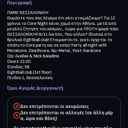
Περιγραφή
ΠΑΜΕ ΘΕΣΣΑΛΟΝΙΚΗ 

Θυμάστε που σας λέγαμε ότι κάτι ετοιμάζουμε? Για 12 
χρόνια το Core Night κάνει χαμό στην Αθήνα.. μετά από 
μεγάλη ζήτηση του κόσμου , τώρα για ΠΡΩΤΗ φορά πάει 
ΘΕΣΣΑΛΟΝΊΚΗ!! 8/11 λοιπόν, Που αλλού? Φυσικά στο 
θρυλικό Eightball club! Ετοιμαστειτε, γιατι έρχεται το 
απόλυτο Core party και σε εσάς! Party all night with 
Metalcore, Deathcore, Nu-Metal , Post-hardcore 

DJs: Axellae & Nick Baladinis

Doors: 21:00

Είσοδος: 5€

Eightball club (1st floor)

Πίνδου 1, Θεσσαλονίκη
Όροι Αγοράς Διοργανωτή
Δεν επιτρέπονται οι ακυρώσεις
Δεν επιτρέπονται οι αλλαγές (σε άλλη μέρ
α, ώρα και θέση)