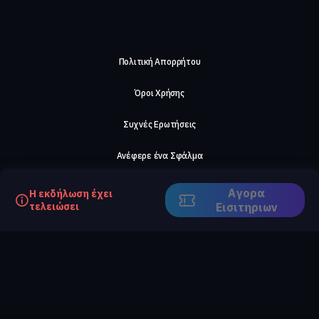
Πολιτική Απορρήτου
Όροι Χρήσης
Συχνές Ερωτήσεις
Ανέφερε ένα Σφάλμα
Σχετικά με μας
Αγορα
Η εκδήλωση έχει
τελειώσει
Eισιτηριων
Careers
Επικοινωνήστε μαζί μας
©2026, ComeTogether
·
(Αρ.Γ.Ε.ΜΗ) 148002306000