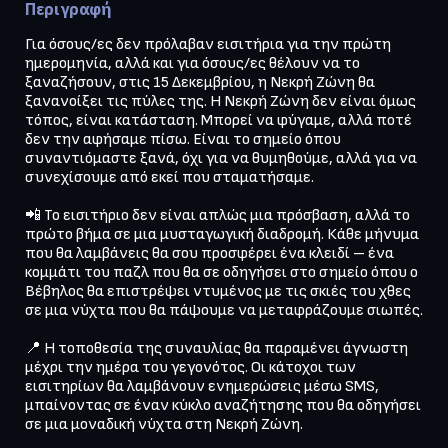
Περιγραφή
Για όσους/ες δεν πρόλαβαν εισιτήρια για την πρώτη 
ημερομηνία, αλλά και για όσους/ες θέλουν να το 
ξαναζήσουν, στις 15 Δεκεμβρίου, η Νεκρή Ζώνη θα 
ξανανοίξει τις πύλες της. Η Νεκρή Ζώνη δεν είναι όμως 
τόπος, είναι κατάσταση. Μπορεί να φύγαμε, αλλά ποτέ 
δεν την αφήσαμε πίσω. Είναι το σημείο όπου 
συναντιόμαστε ξανά, όχι για να θυμηθούμε, αλλά για να 
συνεχίσουμε από εκεί που σταματήσαμε.

📲 Το εισιτήριο δεν είναι απλώς μια πρόσβαση, αλλά το 
πρώτο βήμα σε μια μυσταγωγική διαδρομή. Κάθε μήνυμα 
που θα λαμβάνεις θα σου προσφέρει ένα κλειδί – ένα 
κομμάτι του παζλ που θα σε οδηγήσει στο σημείο όπου ο 
Βέβηλος θα επιστρέψει ντυμένος με τις σκιές του χθες 
σε μια νύχτα που θα πάψουμε να μεταφράζουμε σιωπές.

📍 Η τοποθεσία της συναυλίας θα παραμένει άγνωστη 
μέχρι την ημέρα του γεγονότος. Οι κάτοχοι των 
εισιτηρίων θα λαμβάνουν ενημερώσεις μέσω SMS, 
μπαίνοντας σε έναν κύκλο αναζήτησης που θα οδηγήσει 
σε μια μοναδική νύχτα στη Νεκρή Ζώνη.
