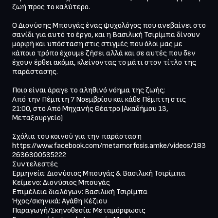
ζωή προς το καλύτερο.

Ο Διονύσης Μπουγάς ένας ψυχολόγος που ανεβαίνει στο 
σανίδι για αυτό το έργο, και η Βασιλική Τσιρίμπα δίνουν 
μορφή και υπόσταση στις στιγμές που όλοι μας με 
κάποιο τρόπο έχουμε ζήσει αλλά και σε αυτές που δεν 
έχουν έρθει ακόμα, κλείνοντας το μάτι στον τίτλο της 
παράστασης.

Ποιο είναι άραγε το αληθινό νόημα της ζωής;

Από την Πέμπτη 7 Νοεμβρίου και κάθε Πέμπτη στις 
21:00, στο Από Μηχανής Θέατρο (Ακαδήμου 13, 
Μεταξουργείο)

Σχόλια του κοινού για την παράσταση      
https://www.facebook.com/metamorfosis.amke/videos/183
2636300535222
Συντελεστές

Ερμηνεία: Διονύσιος Μπουγάς & Βασιλική Τσιρίμπα

Κείμενο: Διονύσιος Μπουγάς

Επιμέλεια διαλόγων: Βασιλική Τσιρίμπα

Ήχος/σκηνικά: Αγάθη Κέζιου

Παραγωγή/Σκηνοθεσία: Μεταμόρφωσις
