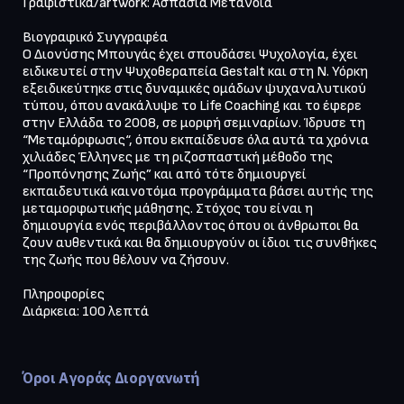
Γραφιστικά/artwork: Ασπασία Μετάνοια

Βιογραφικό Συγγραφέα

Ο Διονύσης Μπουγάς έχει σπουδάσει Ψυχολογία, έχει 
ειδικευτεί στην Ψυχοθεραπεία Gestalt και στη Ν. Υόρκη 
εξειδικεύτηκε στις δυναμικές ομάδων ψυχαναλυτικού 
τύπου, όπου ανακάλυψε το Life Coaching και το έφερε 
στην Ελλάδα το 2008, σε μορφή σεμιναρίων. Ίδρυσε τη 
“Μεταμόρφωσις“, όπου εκπαίδευσε όλα αυτά τα χρόνια 
χιλιάδες Έλληνες με τη ριζοσπαστική μέθοδο της 
“Προπόνησης Ζωής” και από τότε δημιουργεί 
εκπαιδευτικά καινοτόμα προγράμματα βάσει αυτής της 
μεταμορφωτικής μάθησης. Στόχος του είναι η 
δημιουργία ενός περιβάλλοντος όπου οι άνθρωποι θα 
ζουν αυθεντικά και θα δημιουργούν οι ίδιοι τις συνθήκες 
της ζωής που θέλουν να ζήσουν.

Πληροφορίες

Διάρκεια: 100 λεπτά

Όροι Αγοράς Διοργανωτή