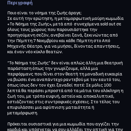
Περιγραφή
Ποιο είναι το νόημα της ζωής άραγε;

Σε αυτή την ερώτηση, η μεταμορφωτική μαύρη κωμωδία 
«Το Νόημα της Ζωής», μετά από  συνεχόμενα sold out σε 
όλους τους χώρους που παρουσιάστηκε την 
προηγούμενη σεζόν, ανεβαίνει ξανά, ξεκινώντας από 
την Πέμπτη 7 Νοεμβρίου και κάθε Πέμπτη στο Από 
Μηχανής Θέατρο, για να μυήσει, δίνοντας απαντήσεις, 
και έναν νέο κύκλο θεατών.

“Το Νόημα της Ζωής” δεν είναι απλώς άλλη μια θεατρική 
παράσταση όπως την γνωρίζουμε, αλλά μια 
περφόρμανς που δίνει στον θεατή τη μοναδική ευκαιρία 
να βιώσει ένα αναπάντεχο ραντεβού με τον εαυτό του, 
όπως ίσως δεν τον έχει ξαναδεί ποτέ: Σε μόλις 100 
λεπτά θα περάσει μπροστά από τα μάτια του ολόκληρη η 
ζωή του, με τρόπο ευφυή, αστείο και αποκαλυπτικό, 
εστιάζοντας στις συντροφικές σχέσεις. Στο τέλος του 
επιφυλάσσει μια αφύπνιση: ματαιότητα ή 
μεταμόρφωση.

Πρόκειται ουσιαστικά για μια κωμωδία που αγγίζει την 
καρδιά και υπόσχεται να σου αλλάξει την οπτική για την 