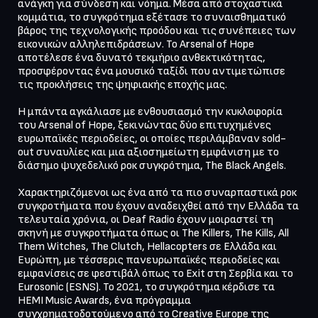
ανάγκη για σύνδεση και νόημα. Μέσα από στοχαστικά 
κομμάτια, το συγκρότημα εξέτασε το συναισθηματικό 
βάρος της τεχνολογικής προόδου και τις συνέπειες των 
εικονικών αλληλεπιδράσεων. Το Arsenal of Hope 
αποτέλεσε ένα δυνατό τεκμήριο ανθεκτικότητας, 
προσφέροντας ένα μουσικό ταξίδι που αντιμετώπισε 
τις προκλήσεις της ψηφιακής εποχής μας.

Η μπάντα αγκάλιασε με ενθουσιασμό την κυκλοφορία 
του Arsenal of Hope, ξεκινώντας δύο επιτυχημένες 
ευρωπαϊκές περιοδείες, οι οποίες περιλάμβαναν sold-
out συναυλίες και μια αξιοσημείωτη εμφάνιση με το 
διάσημο ψυχεδελικό ροκ συγκρότημα, The Black Angels.

Χαρακτηριζόμενοι ως ένα από τα πιο συναρπαστικά ροκ 
συγκροτήματα που έχουν αναδειχθεί από την Ελλάδα τα 
τελευταία χρόνια, οι Deaf Radio έχουν μοιραστεί τη 
σκηνή με συγκροτήματα όπως οι The Killers, The Kills, All 
Them Witches, The Clutch, Hellacopters σε Ελλάδα και 
Ευρώπη, με τέσσερις πανευρωπαϊκές περιοδείες και 
εμφανίσεις σε φεστιβάλ όπως το Exit στη Σερβία και το 
Eurosonic (ESNS). Το 2021, το συγκρότημα κέρδισε τα 
HEMI Music Awards, ένα πρόγραμμα 
συγχρηματοδοτούμενο από το Creative Europe της 