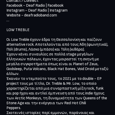
Contact / Connect 

Facebook - Deaf Radio | Facebook 

Instagram - Deaf Radio | Instagram 

Website - deafradioband.com

…

LOW TREBLE

Οι Low Treble έχουν έδρα τη Θεσσαλονίκη και παίζουν 
alternative rock. Αποτελούνται από τους Άδη (φωνητικά), 
Πόλ (drums), Λάσκο (μπάσο) και Τόλη (κιθάρα).

Έχουν κάνει συναυλίες σε πολλά stage μεγάλων 
Ελληνικών πόλεων, έχοντας μοιραστεί τη σκηνή με 
μεγάλα συγκροτήματα όπως είναι οι Planet of Zeus, 
Godsleep, Puta Volcano, Black Hat Bones, Void Droid μεταξύ 
άλλων.

Έκαναν το ντεμπούτο τους, το 2021 με το double - EP 
project τους με τίτλο, Dr. Treble & Mr. Low, το οποίο 
χαρακτηρίζεται από μια συναρπαστική μίξη rock, funk 
και pop ήχου και αντλεί έμπνευση από τους indie ήχους 
των Arctic Monkeys, τη δυναμικότητα των Queens of the 
Stone Age και την ενέργεια των Red Hot Chili

Peppers.

Σκοτεινές ιστορίες περί εμμονών, παράνοιας και 