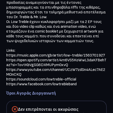
προδοσίας αναμειγνύονται με τις έντονες 
μπασογραμμές και τα σπινθηροβόλα riffs της κιθάρας, 
δημιουργώντας έτσι το τολμηρά μεθυστικό αποτέλεσμα 
του Dr. Treble & Mr. Low.

Οι Low Treble έχουν κυκλοφορήσει μαζί με τα 2 EP τους 
και δύο video clip καθώς και ένα animation video, ενώ 
ετοιμάζουν ένα comic booklet με ξεχωριστό artwork για 
κάθε τους κομμάτι που συνοδεύει και επεκτείνει επί 
των ψυχεδελικών ιστοριών των κομματιών τους.

Links:

https://music.apple.com/gb/artist/low-treble/1563701927

https://open.spotify.com/artist/4m6VS5KoWwL3daKFBehT
az?si=TovtKbVgSG6DXMUPym0xvQ

https://www.youtube.com/channel/UCzW7zdSn4ALec7AE2
MOnCKQ

https://soundcloud.com/lowtreble-official

https://www.facebook.com/lowtrebleband
Όροι Αγοράς Διοργανωτή
Δεν επιτρέπονται οι ακυρώσεις