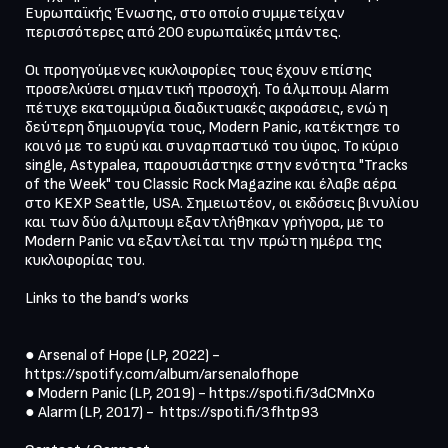
Ευρωπαϊκής Ένωσης, στο οποίο συμμετείχαν 
περισσότερες από 200 ευρωπαϊκές μπάντες.

Οι προηγούμενες κυκλοφορίες τους έχουν επίσης 
προσελκύσει σημαντική προσοχή. Το άλμπουμ Alarm 
πέτυχε εκατομμύρια διαδικτυακές ακροάσεις, ενώ η 
δεύτερη δημιουργία τους, Modern Panic, κατέκτησε το 
κοινό με το ευρύ και συναρπαστικό του ύφος. Το κύριο 
single, Astypalea, παρουσιάστηκε στην ενότητα "Tracks 
of the Week" του Classic Rock Magazine και έλαβε αέρα 
στο KEXP Seattle, USA. Σημειωτέον, οι εκδόσεις βινυλίου 
και των δύο άλμπουμ εξαντλήθηκαν γρήγορα, με το 
Modern Panic να εξαντλείται την πρώτη ημέρα της 
κυκλοφορίας του.

Links to the band’s works 

● Arsenal of Hope (LP, 2022) - 
https://spotify.com/album/arsenalofhope

● Modern Panic (LP, 2019) - https://spoti.fi/3dCMnXo 

● Alarm (LP, 2017) -  https://spoti.fi/3fhtp93 
