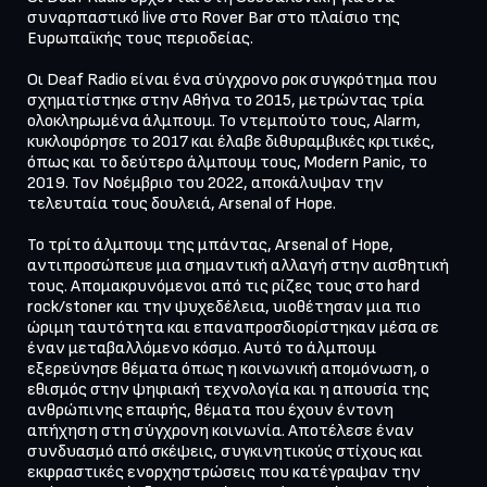
συναρπαστικό live στο Rover Bar στο πλαίσιο της 
Ευρωπαϊκής τους περιοδείας.

Οι Deaf Radio είναι ένα σύγχρονο ροκ συγκρότημα που 
σχηματίστηκε στην Αθήνα το 2015, μετρώντας τρία 
ολοκληρωμένα άλμπουμ. Το ντεμπούτο τους, Alarm, 
κυκλοφόρησε το 2017 και έλαβε διθυραμβικές κριτικές, 
όπως και το δεύτερο άλμπουμ τους, Modern Panic, το 
2019. Τον Νοέμβριο του 2022, αποκάλυψαν την 
τελευταία τους δουλειά, Arsenal of Hope.

Το τρίτο άλμπουμ της μπάντας, Arsenal of Hope, 
αντιπροσώπευε μια σημαντική αλλαγή στην αισθητική 
τους. Απομακρυνόμενοι από τις ρίζες τους στο hard 
rock/stoner και την ψυχεδέλεια, υιοθέτησαν μια πιο 
ώριμη ταυτότητα και επαναπροσδιορίστηκαν μέσα σε 
έναν μεταβαλλόμενο κόσμο. Αυτό το άλμπουμ 
εξερεύνησε θέματα όπως η κοινωνική απομόνωση, ο 
εθισμός στην ψηφιακή τεχνολογία και η απουσία της 
ανθρώπινης επαφής, θέματα που έχουν έντονη 
απήχηση στη σύγχρονη κοινωνία. Αποτέλεσε έναν 
συνδυασμό από σκέψεις, συγκινητικούς στίχους και 
εκφραστικές ενορχηστρώσεις που κατέγραψαν την 