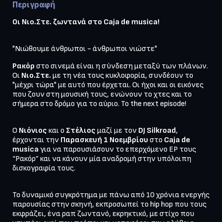
Περιγραφή
Οι Νιο.Στε. ζωντανά στο Caja de musica!
"Νιώθουμε άνθρωποι - άνθρωποι νιώστε"
Ρακόρ 
στο σινεμά είναι η σύνδεση μεταξύ των πλάνων. 
Οι 
Νιο.Στε. 
με τη νέα τους κυκλοφορία, συνδέουν το 
"μέχρι τώρα" με αυτό που έρχεται. Οι ήχοι και οι εικόνες 
που ζουν στη μουσική τους, ενώνουν το χτες και το 
Ο 
Νιόνιος 
και ο 
Στέλιος 
μαζί με τον 
DJ Silkroad
, 
έρχονται την 
Παρασκευή 1 Νοεμβρίου
 στο 
Caja de 
musica
 για να παρουσιάσουν το επερχόμενο EP τους 
“Ρακόρ” και να κάνουν μία αναδρομή στην υπόλοιπη 
Το δυναμικό συγκρότημα με πάνω από 10 χρόνια ενεργής 
παρουσίας στην σκηνή, εκπροσωπεί το hip hop που τους 
εκφράζει, ένα ραπ ζωντανό, εκρηκτικό, με στίχο που 