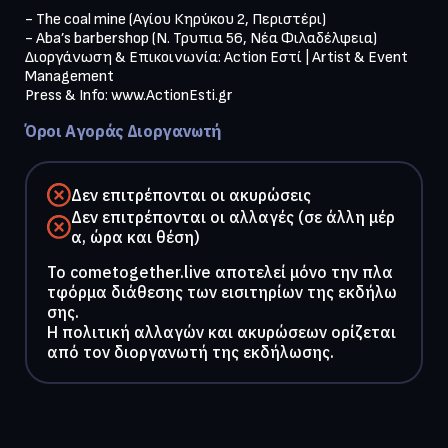
- The coal mine (Αγίου Κηρύκου 2, Περιστέρι)

- Αba’s barbershop (Ν. Τρυπια 56, Νέα Φιλαδέλφεια)

Διοργάνωση & Επικοινωνία: Action Εστί | Artist & Event 
Management

Press & Info: www.ActionEsti.gr
Όροι Αγοράς Διοργανωτή
Δεν επιτρέπονται οι ακυρώσεις
Δεν επιτρέπονται οι αλλαγές (σε άλλη μέρ
α, ώρα και θέση)
To cometogether.live αποτελεί μόνο την πλα
τφόρμα διάθεσης των εισιτηρίων της εκδήλω
σης.
Η πολιτική αλλαγών και ακυρώσεων ορίζεται
από τον διοργανωτή της εκδήλωσης.