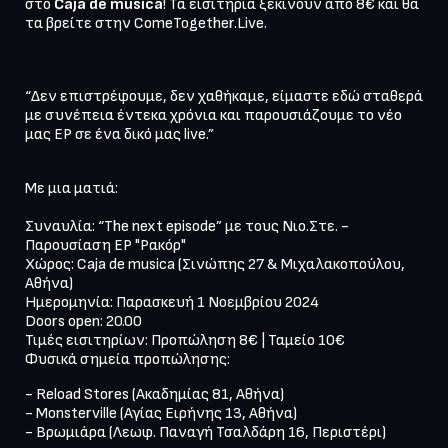
στο 
Caja de musica
! Τα εισιτήρια ξεκινούν από 8€ και θα 
τα βρείτε στην ComeTogether.Live.
“Δεν επιστρέφουμε, δεν χαθήκαμε, είμαστε εδώ σταθερά 
με συνέπεια έντεκα χρόνια και παρουσιάζουμε το νέο 
μας EP σε ένα δικό μας live.”
Με μια ματιά:

Συναυλία: “The next episode” με τους Νιο.Στε. - 
Παρουσίαση EP "Ρακόρ"

Χώρος: Caja de musica (Σινώπης 27 & Μιχαλακοπούλου, 
Αθήνα)

Ημερομηνία: Παρασκευή 1 Νοεμβρίου 2024

Doors open: 20.00

Τιμές εισιτηρίων: Προπώληση 8€ | Ταμείο 10€

Φυσικά σημεία προπώλησης:
- Reload Stores (Ακαδημίας 81, Αθήνα)

- Monsterville (Αγίας Ειρήνης 13, Αθήνα)

- Βρωμιάρα (Λεωφ. Παναγή Τσαλδάρη 16, Περιστέρι)