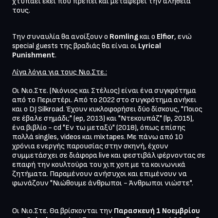
χτυπάει εκεί που πρέπει και μεταφέρει την αλήθεια 
Την συναυλία θα ανοίξουν ο
 Romling 
και ο 
Elfior
, ενώ 
special guests της βραδιάς θα είναι οι 
Lyrical 
Punishment
Λίγα λόγια για τους Νιο.Στε.:
Οι Νιο.Στε. (Νιόνιος και Στέλιος) είναι ένα συγκρότημα 
από το Περιστέρι. Από το 2022 στο συγκρότημα ανήκει 
και ο DJ Silkroad. Έχουν κυκλοφορήσει δύο δίσκους, "Ποιος 
σε έβαλε σημάδι;" (ep, 2013) και "Ντεκουπάζ" (lp, 2015), 
ένα βιβλίο - cd "Εν τω μεταξύ" (2018), όπως επίσης 
πολλά singles, videos και mixtapes. Με πάνω από 10 
χρόνια ενεργής παρουσίας στην σκηνή, έχουν 
συμμετάσχει σε διάφορα live και φεστιβάλ φέρνοντας σε 
επαφή την κουλτούρα του χιπ χοπ με τα κοινωνικά 
ζητήματα. Παραμένουν ανήσυχοι και επιμένουν να 
φωνάζουν "Νιώθουμε άνθρωποι - Άνθρωποι νιώστε".

Οι Νιο.Στε. Θα βρίσκονται την 
Παρασκευή 1 Νοεμβρίου 