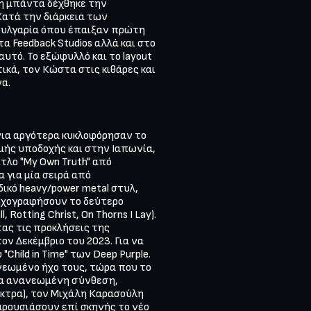
 η μπάντα δέχθηκε την 
ατά την διάρκεια των 
ουλγαρία όπου έπαιξαν πρώτη 
α Feedback Studios αλλά και στο 
υτό. Το εξώφυλλό και το layout 
κά, τον Κώστα στις κιθάρες και 
α.

νια αργότερα κυκλοφόρησαν το 
ρμής υποδοχής και στην Ιαπωνία, 
τλο "My Own Truth" από 
για μία σειρά από 
ικό heavy/power metal στυλ, 
 ηχογραφήσουν το δεύτερο 
ting Christ, On Thorns I Lay). 
τας τις προκλήσεις της 
ν Δεκέμβριο του 2023. Για να 
hild in Time" των Deep Purple. 
νεωμένο ήχο τους, τώρα που το 
μια ανανεωμένη σύνθεση, 
τρα), τον Μιχάλη Καρασούλη 
ρουσιάσουν επί σκηνής το νέο 