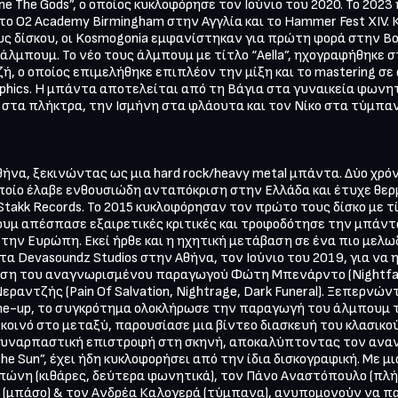
ne Τhe Gods”, ο οποίος κυκλοφόρησε τον Ιούνιο του 2020. Το 2023
 O2 Academy Birmingham στην Αγγλία και το Hammer Fest XIV. Κ
ς δίσκου, οι Kosmogonia εμφανίστηκαν για πρώτη φορά στην Β
άλμπουμ. Το νέο τους άλμπουμ με τίτλο “Aella”, ηχογραφήθηκε στ
, ο οποίος επιμελήθηκε επιπλέον την μίξη και το mastering σε α
hics. Η μπάντα αποτελείται από τη Βάγια στα γυναικεία φωνητι
 στα πλήκτρα, την Ισμήνη στα φλάουτα και τον Νίκο στα τύμπαν
ήνα, ξεκινώντας ως μια hard rock/heavy metal μπάντα. Δύο χρό
το οποίο έλαβε ενθουσιώδη ανταπόκριση στην Ελλάδα και έτυχε θε
takk Records. To 2015 κυκλοφόρησαν τον πρώτο τους δίσκο με τί
πουμ απέσπασε εξαιρετικές κριτικές και τροφοδότησε την μπάντα 
την Ευρώπη. Εκεί ήρθε και η ηχητική μετάβαση σε ένα πιο μελωδ
στα Devasoundz Studios στην Αθήνα, τον Ιούνιο του 2019, για να
 του αναγνωρισμένου παραγωγού Φώτη Μπενάρντο (Nightfall, Rot
εραντζής (Pain Of Salvation, Nightrage, Dark Funeral). Ξεπερνών
ine-up, το συγκρότημα ολοκλήρωσε την παραγωγή του άλμπουμ το
οινό στο μεταξύ, παρουσίασε μια βίντεο διασκευή του κλασικού "C
μια συναρπαστική επιστροφή στη σκηνή, αποκαλύπτοντας τον ανα
he Sun”, έχει ήδη κυκλοφορήσει από την ίδια δισκογραφική. Με 
ώνη (κιθάρες, δεύτερα φωνητικά), τον Πάνο Αναστόπουλο (πλήκ
 (μπάσο) & τον Ανδρέα Καλογερά (τύμπανα), ανυπομονούν να πα