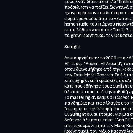
τους έναν δίσκο με τίτλο “Enthro
πρόσκληση να παίξει ζωντανά στο
ηχογραφήσεων του δεύτερου του
φορά τραγούδια από το νέο τους 
home studio του Γιώργου Νεραντζή
επιμελήθηκαν από τον Thoth Grap
τα growl φωνητικά, τον Οδυσσέα
Sunlight

Δημιουργήθηκαν το 2009 στην Αθ
EP τους,  “Rockin’ All Around”, 
όπου διανεμήθηκε από την Rokk S
την Total Metal Records. Το άλμ
επιτυχημένες περιοδείες σε όλη 
κάτι που οδήγησε τους Sunlight 
άλμπουμ τους υπό την καθοδήγηση
Το mastering ανέλαβε ο Γιώργος Ν
πανδημίας και τις αλλαγές στο l
διατηρήσει την επαφή του με το κ
Οι Sunlight είναι έτοιμοι για 
δεύτερο άλμπουμ τους, “Son Of T
αποτελούμενη από τον Μάκη Καπ
(φωνητικά), τον Μάνο Καραχάλιο