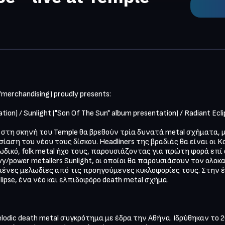
erchandising) proudly presents:

ion) / Sunlight ("Son Of The Sun" album presentation) / Radiant Eclip
στη σκηνή του Temple θα βρεθούν τρία δυνατά metal σχήματα, μ
η του νέου τους δίσκου. Headliners της βραδιάς θα είναι οι Kos
ικό, folk metal ήχο τους, παρουσιάζοντας για πρώτη φορά επί σκ
vy/power metallers Sunlight, οι οποίοι θα παρουσιάσουν τον ολοκα
ημένες μελωδίες από τις προηγούμενες κυκλοφορίες τους. Στην έ
ipse, ένα νέο και ελπιδοφόρο death metal σχήμα.

elodic death metal συγκρότημα με έδρα την Αθήνα. Ιδρύθηκαν το 2