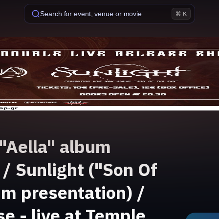
Search for event, venue or movie
⌘ K
"Aella" album
 / Sunlight ("Son Of
m presentation) /
se - live at Temple