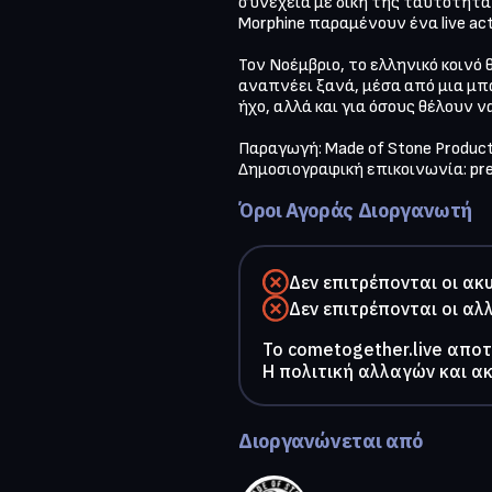
συνέχεια με δική της ταυτότητα 
Morphine παραμένουν ένα live act
Τον Νοέμβριο, το ελληνικό κοινό 
αναπνέει ξανά, μέσα από μια μπά
ήχο, αλλά και για όσους θέλουν 
Παραγωγή: Made of Stone Producti
Δημοσιογραφική επικοινωνία: 
pr
Όροι Αγοράς Διοργανωτή
Δεν επιτρέπονται οι ακ
Δεν επιτρέπονται οι αλ
To cometogether.live απο
Η πολιτική αλλαγών και α
Διοργανώνεται από