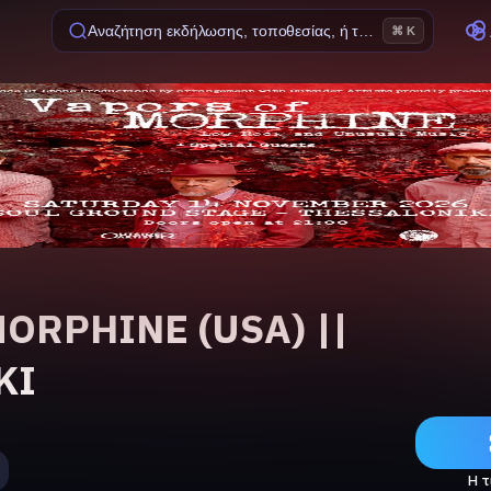
Αναζήτηση εκδήλωσης, τοποθεσίας, ή ταινίας
⌘ K
ORPHINE (USA) ||
KI
Η τ