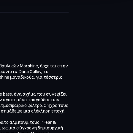
θρυλικών Morphine, έρχεται στην 
νίστα Dana Colley, το 
ine μοναδικούς, για τέσσερις 
ide bass, ένα σχήμα που συνεχίζει 
υν αγαπημένα τραγούδια των 
ατμοσφαιρικό φίλτρο. Ο ήχος τους 
ου σημάδεψε μια ολόκληρη εποχή.

ατο άλμπουμ τους, “Fear & 
 ως μια σύγχρονη δημιουργική 