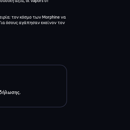
σική αξία, οι Vapors of 
ιρία: τον κόσμο των Morphine να 
Για όσους αγάπησαν εκείνον τον 
κδήλωσης.