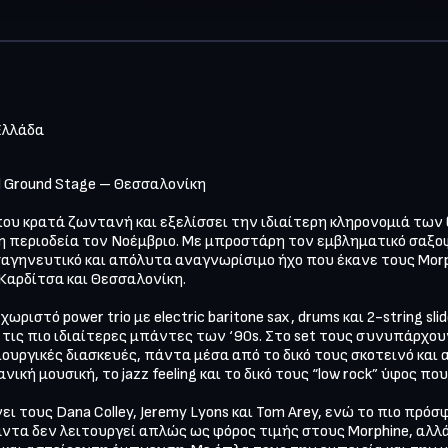
 Ελλάδα
l Ground Stage – Θεσσαλονίκη

 που κρατά ζωντανή και εξελίσσει την ιδιαίτερη κληρονομιά των 
 περιοδεία τον Νοέμβριο. Με μπροστάρη τον εμβληματικό σαξοφω
αγηνευτικό και απόλυτα αναγνωρίσιμο ήχο που έκανε τους Morph
Καρδίτσα και Θεσσαλονίκη.

χωριστό power trio με electric baritone sax, drums και 2-string sl
 τις πιο ιδιαίτερες μπάντες των ‘90s. Στο set τους συνυπάρχο
μιουργικές διασκευές, πάντα μέσα από το δικό τους σκοτεινό και 
νική μουσική, το jazz feeling και το δικό τους “low rock” ύφος π
 τους Dana Colley, Jeremy Lyons και Tom Arey, ενώ το πιο πρόσφ
ντα δεν λειτουργεί απλώς ως φόρος τιμής στους Morphine, αλλά