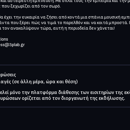
και αστείρευτη έμπνευση. Με όπλα τους την εμπειρία και την μου
 που ξεχωρίζει από τον σωρό.

θα έχει την ευκαιρία να ζήσει από κοντά μια σπάνια μουσική εμπε
ντα που ξέρει πώς να τιμά το παρελθόν και να κοιτά μπροστά. 
να τον ανακαλύψουν τώρα, αυτή η περιοδεία δεν χάνεται!

ons 

ess@3plab.gr
υρώσεις
λαγές (σε άλλη μέρα, ώρα και θέση)
τελεί μόνο την πλατφόρμα διάθεσης των εισιτηρίων της ε
κυρώσεων ορίζεται από τον διοργανωτή της εκδήλωσης.