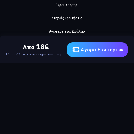
Όροι Χρήσης
Συχνές Ερωτήσεις
Ανέφερε ένα Σφάλμα
18
€
Σχετικά με μας
Από
Αγορα Eισιτηριων
Εξασφάλισε το εισιτήριο σου τώρα.
Careers
Επικοινωνήστε μαζί μας
©2026, ComeTogether
·
(Αρ.Γ.Ε.ΜΗ) 148002306000
·
ΕΓΝΑΤΙΑ 154, ΘΕΣΣΑΛΟΝΙΚΗ, 54636