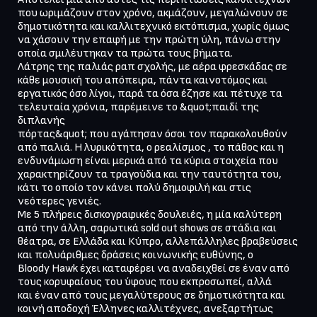
που ωριμάζουν στον χρόνο, ακμάζουν, μεγαλώνουν σε

δημοτικότητα και καλλιτεχνικό εκτόπισμα, χωρίς όμως 
να χάσουν την επαφή με την πρώτη ύλη, πάνω στην

οποία σμιλέυτηκαν τα πρώτα τους βήματα.

Λάτρης της παλιάς ραπ σχολής, με αέρα φρεσκάδας σε 
κάθε μουσική του απόπειρα, πάντα καινοτόμος και

εργατικός όσο λίγοι, παρά τα όσα έζησε και πέτυχε τα 
τελευταία χρόνια, παρέμεινε το &quot;παιδί της 
διπλανής

πόρτας&quot; που αγάπησαν όσοι τον παρακολουθούν 
από παλιά. H λυρικότητα, ο ρεαλίσμος , το πάθος και η

ενδυνάμωση είναι μερικά από τα κύρια στοιχεία που 
χαρακτηρίζουν τα τραγούδια και την ταυτότητα του,

κάτι το οποίο τον κάνει πολύ δημοφιλή και στις 
νεότερες γενιές.

Με 5 πλήρεις δισκογραφικές δουλειές, η μία καλύτερη 
από την άλλη, σαρωτικά sold out shows σε στάδια και

θέατρα, σε Ελλάδα και Κύπρο, αλλεπάλληλες βραβεύσεις 
και πολυάριθμες δράσεις κοινωνικής ευθύνης, ο

Bloody Hawk έχει καταφέρει να αναδειχθεί σε έναν από 
τους κορυφαίους του ύφους που εκπροσωπεί, αλλά

και έναν από τους μεγαλύτερους σε δημοτικότητα και 
κοινή αποδοχή Έλληνες καλλιτέχνες, ανεξαρτήτως
