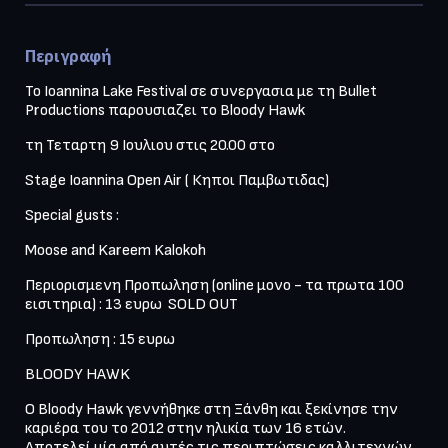
Περιγραφή
Το Ioannina Lake Festival σε συνεργασια με τη Bullet 
Productions παρουσιαζει το Bloody Hawk 
τη Τεταρτη 9 Ιουλιου στις 20.00 στο 
Stage Ioannina Open Air ( Κηποι Παμβωτιδας)
Special gusts :
Moose and Kareem Kalokoh
Περιορισμενη Προπωληση (online μονο - τα πρωτα 100 
εισιτηρια) : 13 ευρω  SOLD OUT
Προπωληση : 15 ευρω 
BLOODY HAWK
Ο Bloody Hawk γεννήθηκε στη Ξάνθη και ξεκίνησε την 
καριέρα του το 2012 στην ηλικία των 16 ετών.

Αποτελεί μία από αυτές τις περιπτώσεις καλλιτεχνών 