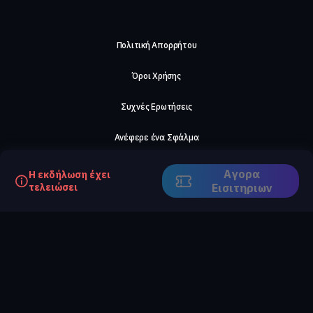
Πολιτική Απορρήτου
Όροι Χρήσης
Συχνές Ερωτήσεις
Ανέφερε ένα Σφάλμα
Σχετικά με μας
Αγορα
Η εκδήλωση έχει
τελειώσει
Eισιτηριων
Careers
Επικοινωνήστε μαζί μας
©2026, ComeTogether
·
(Αρ.Γ.Ε.ΜΗ) 148002306000
·
ΕΓΝΑΤΙΑ 154, ΘΕΣΣΑΛΟΝΙΚΗ, 54636