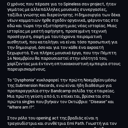
Ο χρόνος που πέρασε για το Spineless σαν project, ήταν 
γεμάτος με αλλεπάλληλες μουσικές συνεργασίες, 
ταξίδια γνώσης και διερεύνησης. Η δημιουργία των δέκα 
νέων κομματιών ήρθε σχεδόν οργανικά, φέρνοντας στο 
εδώ και τώρα την εξιστόρηση μιας νέας ιστορίας. Μιας 
ιστορίας με μεστή αφήγηση, προσεγμένη τεχνική 
προσέγγιση, σαφή μα ταυτόχρονα πειραματική 
αισθητική, που καταλήγει να είναι τόσο προσωπική για 
την δημιουργό, όσο και για τον κάθε ένα ακροατή 
ξεχωριστά. Ένα πλήρες μουσικό έργο, που την Πέμπτη 
14 Νοεμβρίου θα παρουσιαστεί στην ολότητά του, 
χαρίζοντας μια έντονη οπτικοακουστική εμπειρία στους 
παρευρισκομένους.

Το “Dysphonia” κυκλοφορεί την πρώτη Νοεμβρίου μέσω 
της Submersion Records, ενώ είναι ήδη διαθέσιμο για 
προπαραγγελία στην Bandcamp σελίδα της εταιρείας. 
Μια πρώτη γεύση από ό,τι επίκειται, βρίσκεται στα 
πρώτα singles που βγήκαν τον Οκτώβριο: “Disease” και 
“Where am I?”.

Στον ρόλο του opening act της βραδιάς είναι η 
τραγουδίστρια και συνθέτρια Emi Path. Γνωστή για τον 