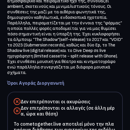
ατμοσφαιρικό και πειραματικό ήχο της, συνδυάζει 
ambient, σκοτεινούς και μινιμαλιστικούς τόνους. Οι 
συνθέσεις της μαζί με τα αιθέρια φωνητικά της, 
δημιουργούν καθηλωτικά, ενδοσκοπικά ηχοτοπία. 
Παράλληλα, πειραματίζεται με την έννοια της “φόρμας” 
η οποία πολλές φορές αποδομείται για να μας θυμίσει 
πόσο σημαντική είναι η ύπαρξή της. Έχει κυκλοφορήσει 
τα άλμπουμ “The Shadow”(self-release) το 2017 και “VOID” 
το 2023 (Submersion records), καθώς και δύο Ep, το The 
Shadow live (digital release) και το Dive Deep σε live 
ηχογράφηση (limited cassette - split release with Ghone). 
Έχει συνθέσει μουσική για θέατρο και κινηματογράφο 
ενώ παράλληλα συνεργάζεται με διάφορα μουσικά 
σχήματα.
Όροι Αγοράς Διοργανωτή
Δεν επιτρέπονται οι ακυρώσεις
Δεν επιτρέπονται οι αλλαγές (σε άλλη μέρ
α, ώρα και θέση)
To cometogether.live αποτελεί μόνο την πλα
τφόρμα διάθεσης των εισιτηρίων της εκδήλω